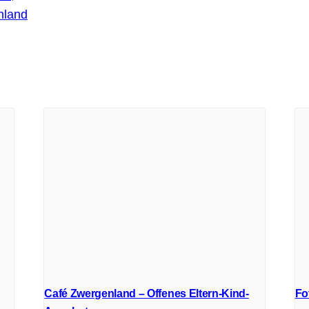
nland
Café Zwergenland – Offenes Eltern-Kind-
Fo