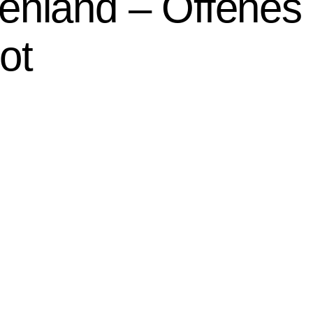
nland – Offenes 
ot