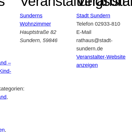
s
Veranstaltungsort
Veranstal
Sunderns
Stadt Sundern
Wohnzimmer
Telefon
02933-810
Hauptstraße 82
E-Mail
Sundern
,
59846
rathaus@stadt-
sundern.de
Veranstalter-Website
and –
anzeigen
Kind-
ategorien:
and
,
en
,