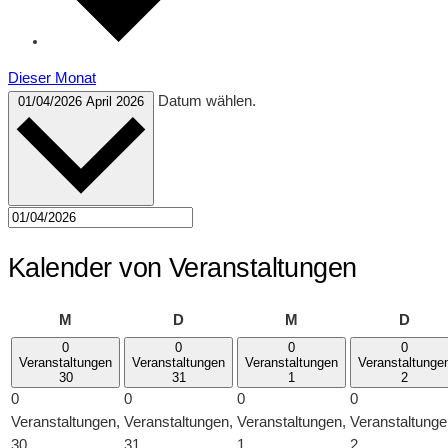
Dieser Monat
Datum wählen.
01/04/2026
April 2026
Kalender von Veranstaltungen
Montag
Dienstag
Mittwoch
Donn
M
D
M
D
0
0
0
0
Veranstaltungen
Veranstaltungen
Veranstaltungen
Veranstaltunge
30
31
1
2
0
0
0
0
Veranstaltungen,
Veranstaltungen,
Veranstaltungen,
Veranstaltunge
30
31
1
2