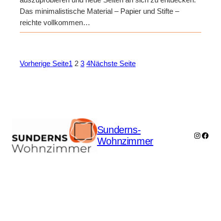
auszuprobieren und neue Seiten an sich zu entdecken.
Das minimalistische Material – Papier und Stifte –
reichte vollkommen…
Vorherige Seite
1
2
3
4
Nächste Seite
Sunderns-
Instagr
Face
Wohnzimmer