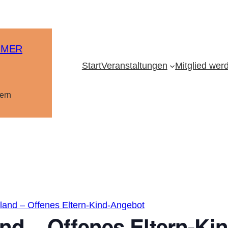
MMER
Start
Veranstaltungen
Mitglied wer
ern
and – Offenes Eltern-Kind-Angebot
nd – Offenes Eltern-Ki