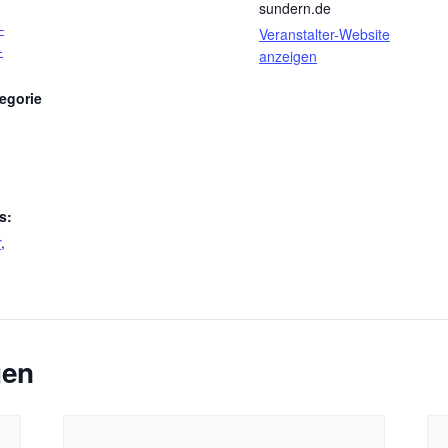
sundern.de
–
Veranstalter-Website
-
anzeigen
egorie
s:
r
,
gen