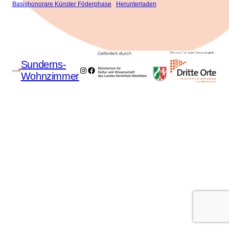
Basishonorare Künster Föderphase
Herunterladen
Sunderns-
Instagram
Facebook
Wohnzimmer