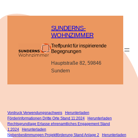
Zum
Inhalt
springen
SUNDERNS-
WOHNZIMMER
Treffpunkt für inspirierende
Begegnungen
Hauptstraße 82, 59846
Sundern
Vordruck Verwendungsnachweis
Herunterladen
Förderinformationen Dritte Orte Stand 11:2024
Herunterladen
Rechtsgrundlage Erlasse ehrenamtliches Engagement Stand
1:2024
Herunterladen
Nebenbestimmungen Projektförderung Stand Anlage 2
Herunterladen