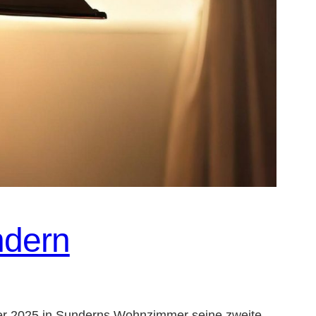
ndern
ber 2025 in Sunderns Wohnzimmer seine zweite,