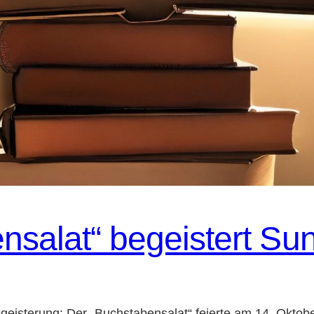
nsalat“ begeistert Su
geisterung: Der „Buchstabensalat“ feierte am 14. Okto