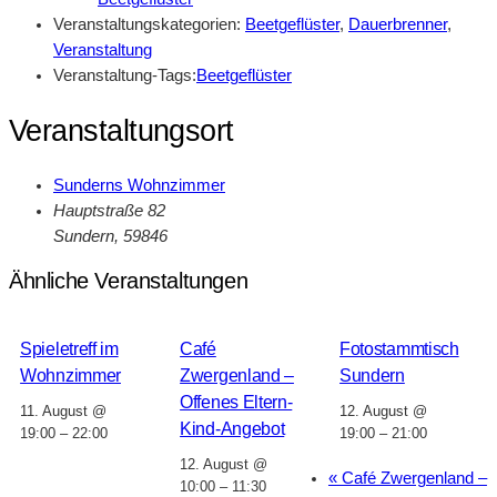
Veranstaltungskategorien:
Beetgeflüster
,
Dauerbrenner
,
Veranstaltung
Veranstaltung-Tags:
Beetgeflüster
Veranstaltungsort
Sunderns Wohnzimmer
Hauptstraße 82
Sundern
,
59846
Ähnliche Veranstaltungen
Spieletreff im
Café
Fotostammtisch
Wohnzimmer
Zwergenland –
Sundern
Offenes Eltern-
11. August @
12. August @
Kind-Angebot
19:00
–
22:00
19:00
–
21:00
12. August @
«
Café Zwergenland –
10:00
–
11:30