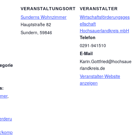
VERANSTALTUNGSORT
VERANSTALTER
Sunderns Wohnzimmer
Wirtschaftsförderungsges
ellschaft
Hauptstraße 82
Hochsauerlandkreis mbH
Sundern
,
59846
Telefon
0291-941510
E-Mail
Karin.Gottfried@hochsaue
egorie
rlandkreis.de
Veranstalter-Website
anzeigen
s:
mmer
,
oerderu
t/komp