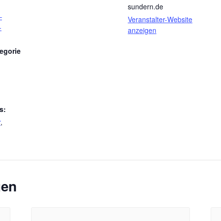
sundern.de
–
Veranstalter-Website
-
anzeigen
egorie
s:
r
,
gen