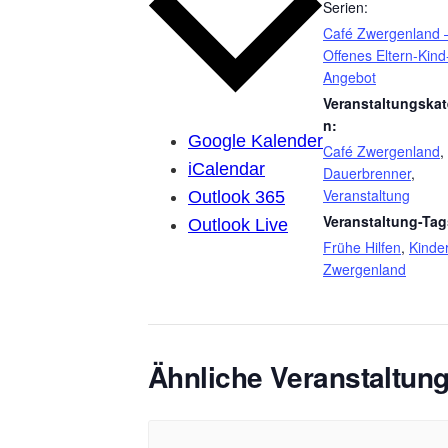
Serien:
Café Zwergenland 
Offenes Eltern-Kind
Angebot
Veranstaltungskat
n:
Google Kalender
Café Zwergenland
,
iCalendar
Dauerbrenner
,
Veranstaltung
Outlook 365
Veranstaltung-Tag
Outlook Live
Frühe Hilfen
,
Kinde
Zwergenland
Ähnliche Veranstaltun