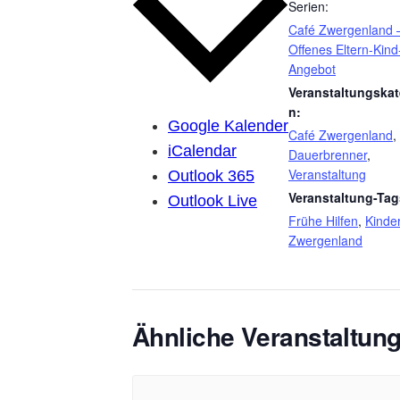
Serien:
Café Zwergenland 
Offenes Eltern-Kind
Angebot
Veranstaltungskat
n:
Google Kalender
Café Zwergenland
,
iCalendar
Dauerbrenner
,
Veranstaltung
Outlook 365
Veranstaltung-Tag
Outlook Live
Frühe Hilfen
,
Kinde
Zwergenland
Ähnliche Veranstaltun