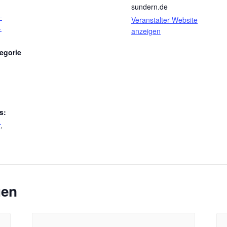
sundern.de
–
Veranstalter-Website
-
anzeigen
egorie
s:
r
,
gen