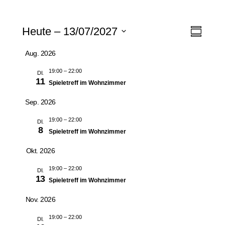
Veranstaltungen
Ansic
Veran
Heute
 – 
13/07/2027
Zusammen
Ansic
Navig
Datum
Aug. 2026
Navig
auswählen.
19:00
–
22:00
DI.
11
Spieletreff im Wohnzimmer
Sep. 2026
19:00
–
22:00
DI.
8
Spieletreff im Wohnzimmer
Okt. 2026
19:00
–
22:00
DI.
13
Spieletreff im Wohnzimmer
Nov. 2026
19:00
–
22:00
DI.