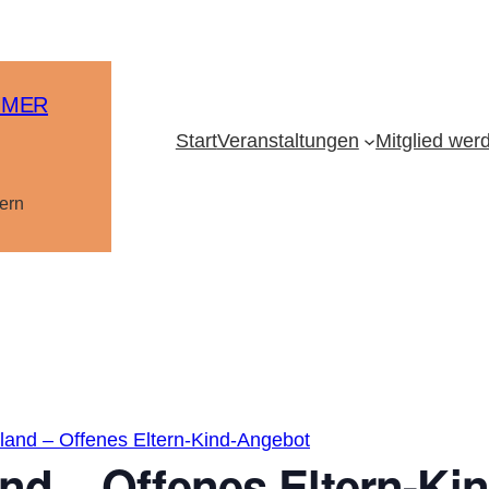
MMER
Start
Veranstaltungen
Mitglied wer
ern
and – Offenes Eltern-Kind-Angebot
nd – Offenes Eltern-Ki