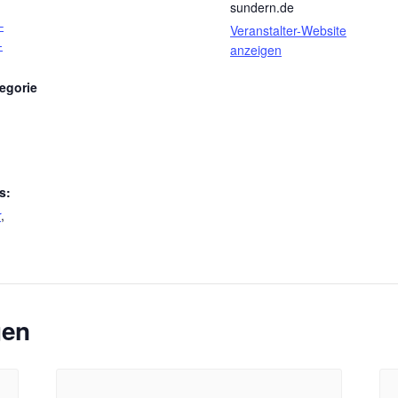
sundern.de
–
Veranstalter-Website
-
anzeigen
egorie
s:
r
,
gen