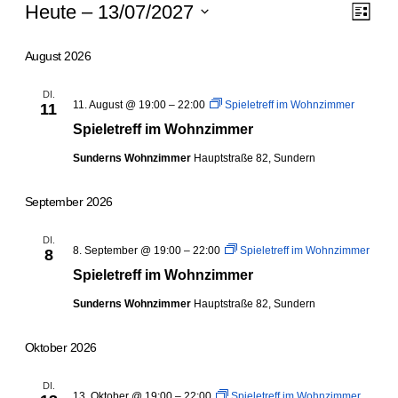
Veranstaltungen
Ansi
Vera
Heute
 – 
13/07/2027
Liste
Ansi
Navi
Datum
Navi
wählen.
August 2026
DI.
11. August @ 19:00
–
22:00
Spieletreff im Wohnzimmer
11
Spieletreff im Wohnzimmer
Sunderns Wohnzimmer
Hauptstraße 82, Sundern
September 2026
DI.
8. September @ 19:00
–
22:00
Spieletreff im Wohnzimmer
8
Spieletreff im Wohnzimmer
Sunderns Wohnzimmer
Hauptstraße 82, Sundern
Oktober 2026
DI.
13. Oktober @ 19:00
–
22:00
Spieletreff im Wohnzimmer