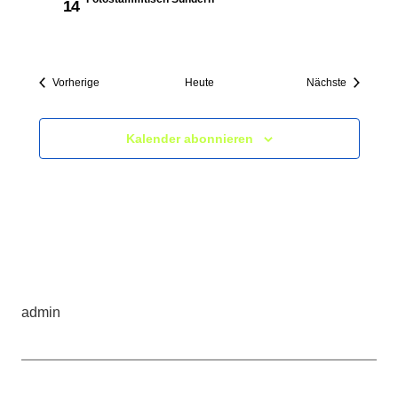
14
Veranstaltungen
Veranstalt
Vorherige
Heute
Nächste
Kalender abonnieren
admin