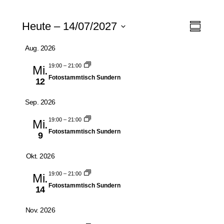
Veranstaltungen
Ansic
Veran
Heute
 – 
14/07/2027
Zusammen
Ansic
Navig
Datum
Aug. 2026
Navig
auswählen.
19:00
–
21:00
Mi.
Fotostammtisch Sundern
12
Sep. 2026
19:00
–
21:00
Mi.
Fotostammtisch Sundern
9
Okt. 2026
19:00
–
21:00
Mi.
Fotostammtisch Sundern
14
Nov. 2026