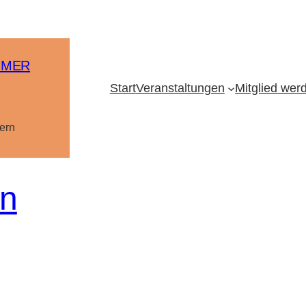
MMER
Start
Veranstaltungen
Mitglied wer
ern
rn