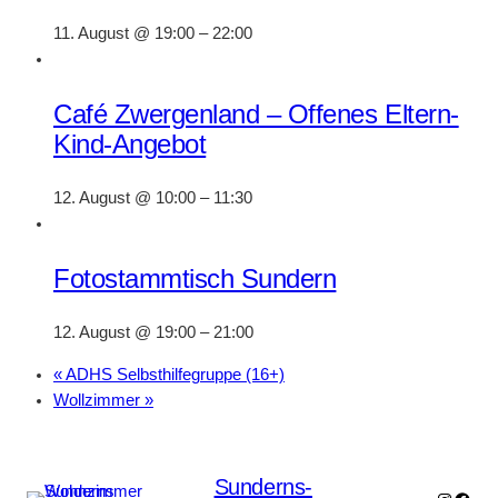
11. August @ 19:00
–
22:00
Café Zwergenland – Offenes Eltern-
Kind-Angebot
12. August @ 10:00
–
11:30
Fotostammtisch Sundern
12. August @ 19:00
–
21:00
«
ADHS Selbsthilfegruppe (16+)
Wollzimmer
»
Sunderns-
Instagr
Face