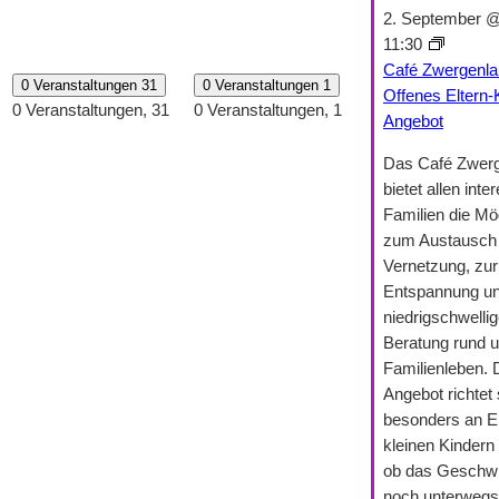
2. September @
11:30
Café Zwergenla
0 Veranstaltungen
31
0 Veranstaltungen
1
Offenes Eltern-
0 Veranstaltungen,
31
0 Veranstaltungen,
1
Angebot
Das Café Zwer
bietet allen inte
Familien die Mög
zum Austausch 
Vernetzung, zur
Entspannung un
niedrigschwelli
Beratung rund 
Familienleben.
Angebot richtet 
besonders an El
kleinen Kindern 
ob das Geschwi
noch unterwegs 