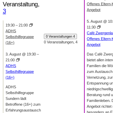
Veranstaltung,
Offenes Eltern-
3
Angebot
5. August @ 10
19:30
–
21:00
11:30
ADHS
Café Zwergenla
0 Veranstaltungen
4
Selbsthilfegruppe
Offenes Eltern-
0 Veranstaltungen,
4
(16+)
Angebot
Das Café Zwer
3. August @ 19:30
–
bietet allen inte
21:00
Familien die Mög
ADHS
zum Austausch 
Selbsthilfegruppe
Vernetzung, zur
(16+)
Entspannung un
ADHS
niedrigschwelli
Selbsthilfegruppe
Beratung rund 
Sundern lädt
Familienleben.
Betroffene (16+) zum
Angebot richtet 
Erfahrungsaustausch
besonders an El