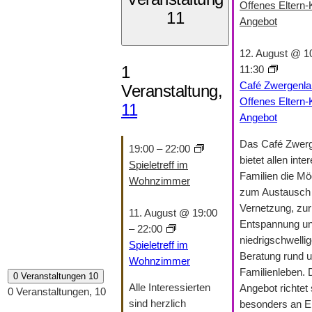
Offenes Eltern-
11
Angebot
12. August @ 1
1
11:30
Café Zwergenla
Veranstaltung,
Offenes Eltern-
11
Angebot
Das Café Zwer
19:00
–
22:00
bietet allen inte
Spieletreff im
Familien die Mög
Wohnzimmer
zum Austausch 
Vernetzung, zur
11. August @ 19:00
Entspannung un
–
22:00
niedrigschwelli
Spieletreff im
Beratung rund 
Wohnzimmer
Familienleben.
0 Veranstaltungen
10
Alle Interessierten
Angebot richtet 
0 Veranstaltungen,
10
sind herzlich
besonders an El